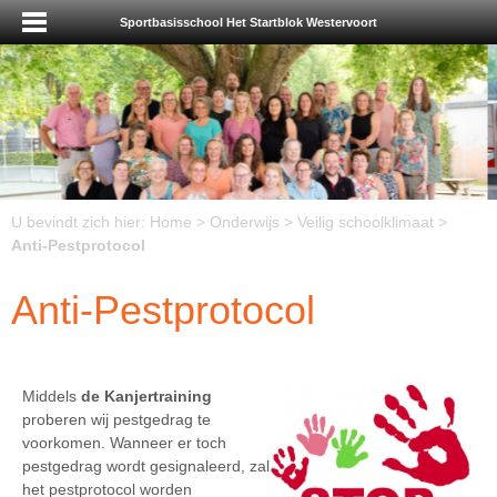
Sportbasisschool Het Startblok Westervoort
U bevindt zich hier:
Home
>
Onderwijs
>
Veilig schoolklimaat
>
Anti-Pestprotocol
Anti-Pestprotocol
Middels
de
Kanjertraining
proberen wij pestgedrag te
voorkomen. Wanneer er toch
pestgedrag wordt gesignaleerd, zal
het pestprotocol worden