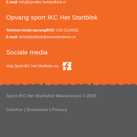
E-mail
:
info@sportikc-hetstartblok.nl
Opvang sport IKC Het Startblok
Telefoon kinderopvang/BSO
: 026-3114932
E-mail
:
ikchetstartblok@zonnekinderen.nl
Sociale media
Volg Sport IKC Het Startblok via
Sport IKC Het Startblok Westervoort © 2026
Colofon
|
Disclaimer
|
Privacy