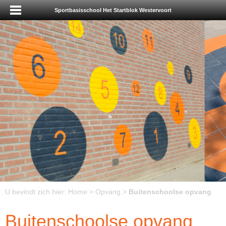
Sportbasisschool Het Startblok Westervoort
U bevindt zich hier:
Home
>
Opvang
>
Buitenschoolse opvang
Buitenschoolse opvang