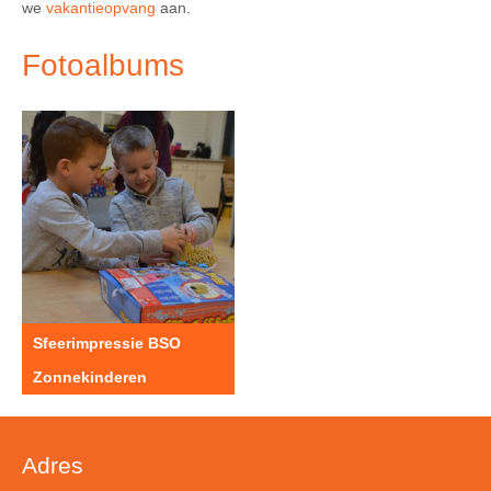
we
vakantieopvang
aan.
Fotoalbums
Sfeerimpressie BSO
Zonnekinderen
Adres