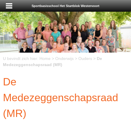
Sportbasisschool Het Startblok Westervoort
U bevindt zich hier:
Home
>
Onderwijs
>
Ouders
>
De
Medezeggenschapsraad (MR)
De
Medezeggenschapsraad
(MR)