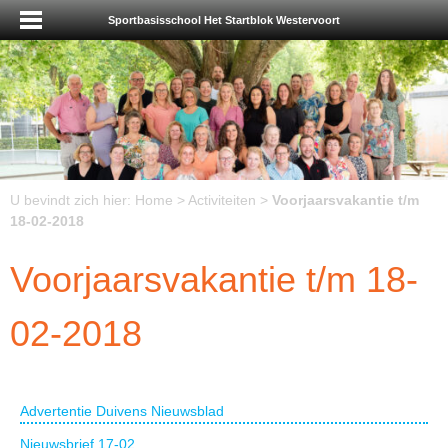
Sportbasisschool Het Startblok Westervoort
U bevindt zich hier:
Home
>
Activiteiten
>
Voorjaarsvakantie t/m
18-02-2018
Voorjaarsvakantie t/m 18-
02-2018
Advertentie Duivens Nieuwsblad
Nieuwsbrief 17-02