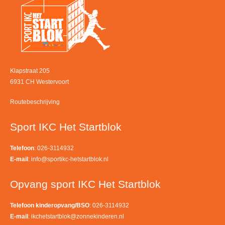
Klapstraat 205
6931 CH Westervoort
Routebeschrijving
Sport IKC Het Startblok
Telefoon
: 026-3114932
E-mail
:
info@sportikc-hetstartblok.nl
Opvang sport IKC Het Startblok
Telefoon kinderopvang/BSO
: 026-3114932
E-mail
:
ikchetstartblok@zonnekinderen.nl