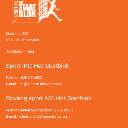
Klapstraat 205
6931 CH Westervoort
Routebeschrijving
Sport IKC Het Startblok
Telefoon
: 026-3114932
E-mail
:
info@sportikc-hetstartblok.nl
Opvang sport IKC Het Startblok
Telefoon kinderopvang/BSO
: 026-3114932
E-mail
:
ikchetstartblok@zonnekinderen.nl