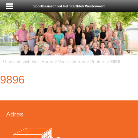
Sportbasisschool Het Startblok Westervoort
U bevindt zich hier:
Home
>
Voor kinderen
>
Peuters
>
9896
9896
Adres