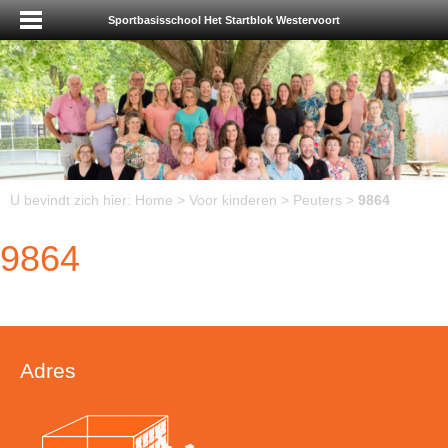
Sportbasisschool Het Startblok Westervoort
U bevindt zich hier:
Home
>
Voor kinderen
>
Peuters
>
9864
9864
Adres