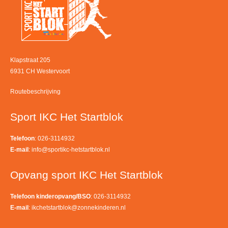
Klapstraat 205
6931 CH Westervoort
Routebeschrijving
Sport IKC Het Startblok
Telefoon
: 026-3114932
E-mail
:
info@sportikc-hetstartblok.nl
Opvang sport IKC Het Startblok
Telefoon kinderopvang/BSO
: 026-3114932
E-mail
:
ikchetstartblok@zonnekinderen.nl