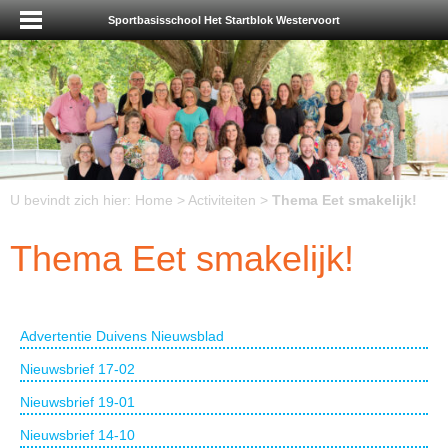
Sportbasisschool Het Startblok Westervoort
U bevindt zich hier:
Home
>
Activiteiten
>
Thema Eet smakelijk!
Thema Eet smakelijk!
Advertentie Duivens Nieuwsblad
Nieuwsbrief 17-02
Nieuwsbrief 19-01
Nieuwsbrief 14-10