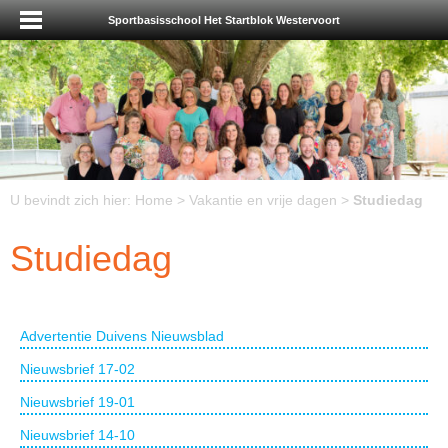
Sportbasisschool Het Startblok Westervoort
U bevindt zich hier:
Home
>
Vakantie en vrije dagen
>
Studiedag
Studiedag
Advertentie Duivens Nieuwsblad
Nieuwsbrief 17-02
Nieuwsbrief 19-01
Nieuwsbrief 14-10