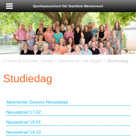
Sportbasisschool Het Startblok Westervoort
U bevindt zich hier:
Home
>
Vakantie en vrije dagen
>
Studiedag
Studiedag
Advertentie Duivens Nieuwsblad
Nieuwsbrief 17-02
Nieuwsbrief 19-01
Nieuwsbrief 14-10