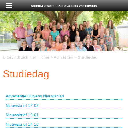
Sportbasisschool Het Startblok Westervoort
U bevindt zich hier:
Home
>
Activiteiten
>
Studiedag
Studiedag
Advertentie Duivens Nieuwsblad
Nieuwsbrief 17-02
Nieuwsbrief 19-01
Nieuwsbrief 14-10