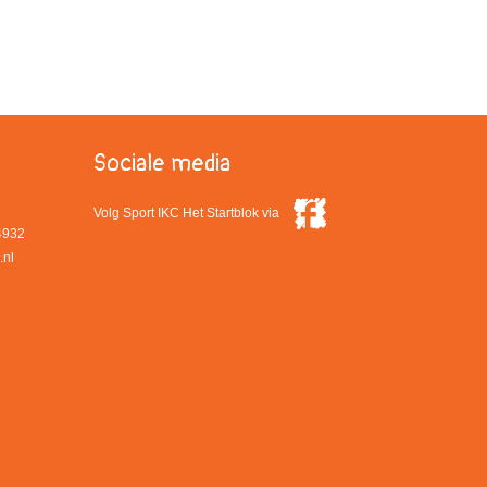
Sociale media
Volg Sport IKC Het Startblok via
4932
.nl