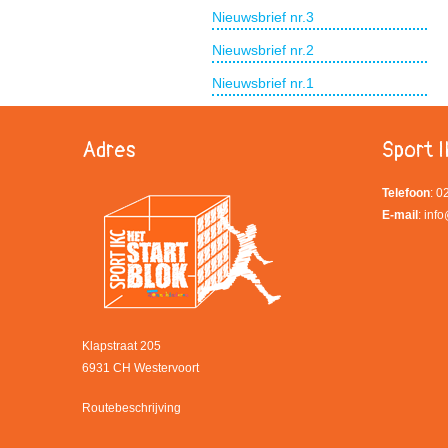
Nieuwsbrief nr.3
Nieuwsbrief nr.2
Nieuwsbrief nr.1
Adres
Sport I
Telefoon
: 
E-mail
:
info
Klapstraat 205
6931 CH Westervoort
Routebeschrijving