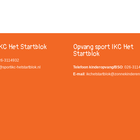
KC Het Startblok
Opvang sport IKC Het
Startblok
026-3114932
@sportikc-hetstartblok.nl
Telefoon kinderopvang/BSO
: 026-311
E-mail
:
ikchetstartblok@zonnekinderen