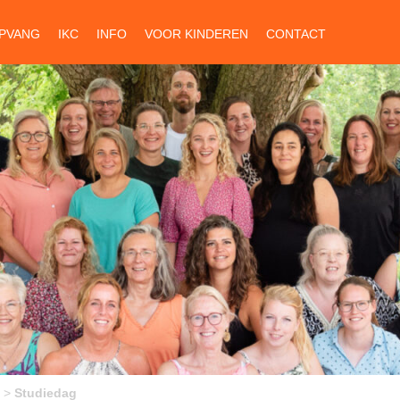
PVANG
IKC
INFO
VOOR KINDEREN
CONTACT
>
Studiedag