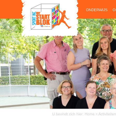
ONDERWIJS
O
U bevindt zich hier:
Home
>
Activiteiten