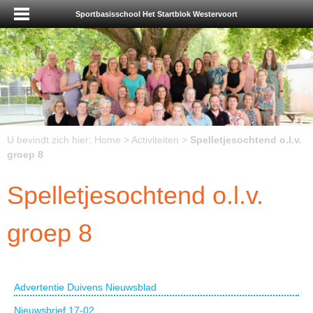
Sportbasisschool Het Startblok Westervoort
U bevindt zich hier:
Home
>
Activiteiten
>
Spelletjesochtend o.l.v.
groep 8
Spelletjesochtend o.l.v.
groep 8
Advertentie Duivens Nieuwsblad
Nieuwsbrief 17-02