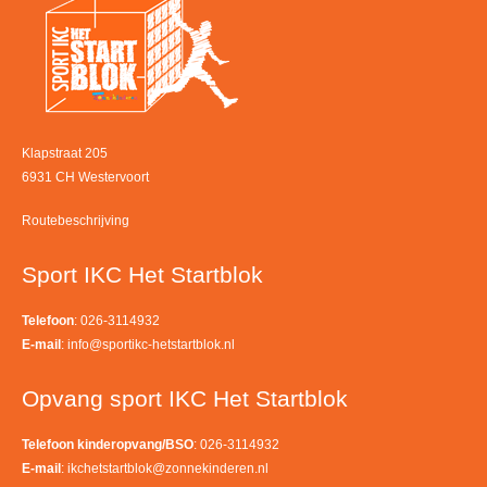
Klapstraat 205
6931 CH Westervoort
Routebeschrijving
Sport IKC Het Startblok
Telefoon
: 026-3114932
E-mail
:
info@sportikc-hetstartblok.nl
Opvang sport IKC Het Startblok
Telefoon kinderopvang/BSO
: 026-3114932
E-mail
:
ikchetstartblok@zonnekinderen.nl