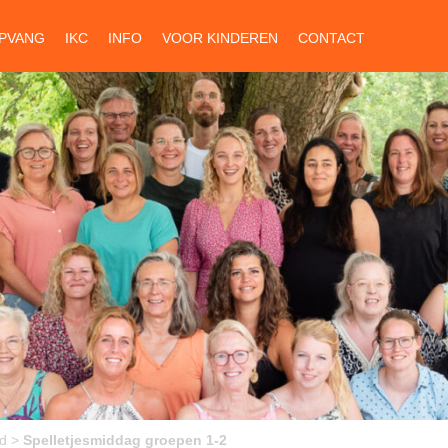
PVANG
IKC
INFO
VOOR KINDEREN
CONTACT
d
>
Spelletjesmiddag groepen 1-2