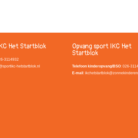
KC Het Startblok
Opvang sport IKC Het
Startblok
026-3114932
@sportikc-hetstartblok.nl
Telefoon kinderopvang/BSO
: 026-311
E-mail
:
ikchetstartblok@zonnekinderen