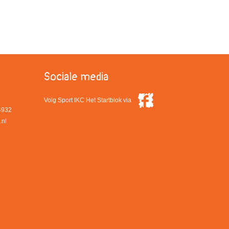
Sociale media
Volg Sport IKC Het Startblok via
4932
.nl