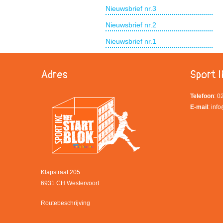
Nieuwsbrief nr.3
Nieuwsbrief nr.2
Nieuwsbrief nr.1
Adres
Sport I
Telefoon
: 
E-mail
:
info
Klapstraat 205
6931 CH Westervoort
Routebeschrijving