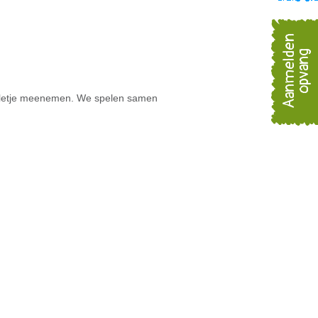
Aanmelden
opvang
elletje meenemen. We spelen samen