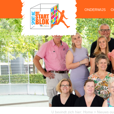
ONDERWIJS
O
U bevindt zich hier:
Home
>
Nieuws ou