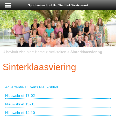
Sportbasisschool Het Startblok Westervoort
U bevindt zich hier:
Home
>
Activiteiten
>
Sinterklaasviering
Sinterklaasviering
Advertentie Duivens Nieuwsblad
Nieuwsbrief 17-02
Nieuwsbrief 19-01
Nieuwsbrief 14-10