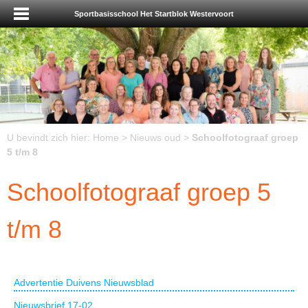
Sportbasisschool Het Startblok Westervoort
U bevindt zich hier:
Home
>
Nieuws oud
>
Schoolfotograaf groep
5 t/m 8
Schoolfotograaf groep 5
t/m 8
Advertentie Duivens Nieuwsblad
Nieuwsbrief 17-02