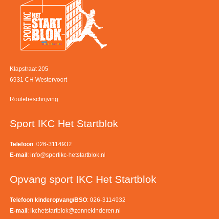
Klapstraat 205
6931 CH Westervoort
Routebeschrijving
Sport IKC Het Startblok
Telefoon
: 026-3114932
E-mail
:
info@sportikc-hetstartblok.nl
Opvang sport IKC Het Startblok
Telefoon kinderopvang/BSO
: 026-3114932
E-mail
:
ikchetstartblok@zonnekinderen.nl