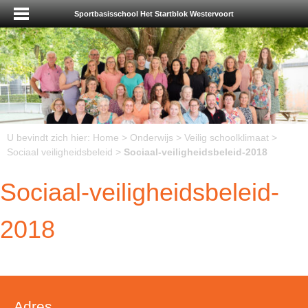
Sportbasisschool Het Startblok Westervoort
U bevindt zich hier:
Home
>
Onderwijs
>
Veilig schoolklimaat
>
Sociaal veiligheidsbeleid
>
Sociaal-veiligheidsbeleid-2018
Sociaal-veiligheidsbeleid-
2018
Adres