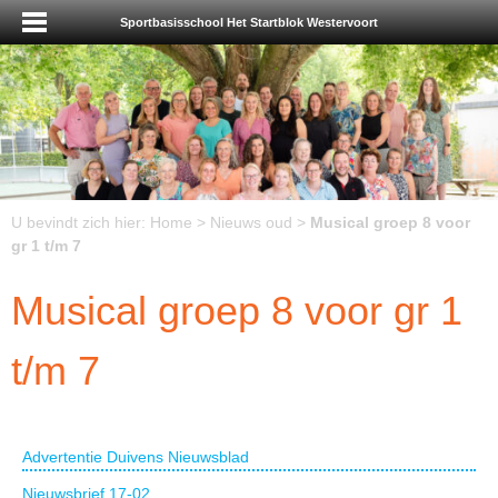
Sportbasisschool Het Startblok Westervoort
U bevindt zich hier:
Home
>
Nieuws oud
>
Musical groep 8 voor
gr 1 t/m 7
Musical groep 8 voor gr 1
t/m 7
Advertentie Duivens Nieuwsblad
Nieuwsbrief 17-02