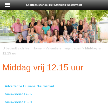
Sportbasisschool Het Startblok Westervoort
U bevindt zich hier:
Home
>
Vakantie en vrije dagen
>
Middag vrij
12.15 uur
Middag vrij 12.15 uur
Advertentie Duivens Nieuwsblad
Nieuwsbrief 17-02
Nieuwsbrief 19-01