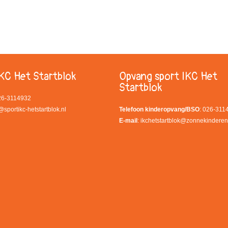
KC Het Startblok
Opvang sport IKC Het
Startblok
026-3114932
@sportikc-hetstartblok.nl
Telefoon kinderopvang/BSO
: 026-311
E-mail
:
ikchetstartblok@zonnekinderen