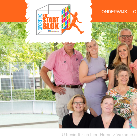
ONDERWIJS
O
U bevindt zich hier:
Home
>
Vakantie e