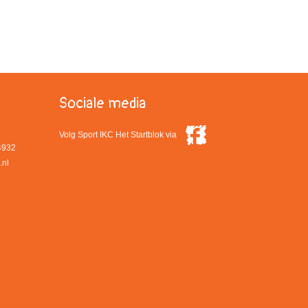
Sociale media
Volg Sport IKC Het Startblok via
4932
.nl