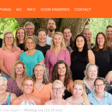
PVANG
IKC
INFO
VOOR KINDEREN
CONTACT
n vrije dagen
>
Middag vrij (12.15 uur)