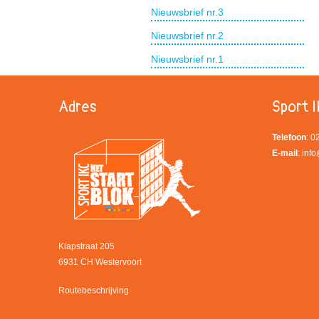
Nieuwsbrief nr.3
Nieuwsbrief nr.2
Nieuwsbrief nr.1
Adres
Sport I
Telefoon
: 
E-mail
:
info
Klapstraat 205
6931 CH Westervoort
Routebeschrijving