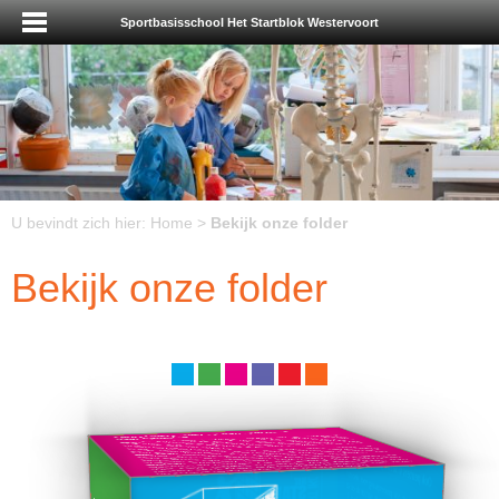
Sportbasisschool Het Startblok Westervoort
U bevindt zich hier:
Home
>
Bekijk onze folder
Bekijk onze folder