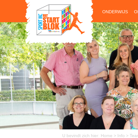
ONDERWIJS
O
U bevindt zich hier:
Home
>
Info
>
Tea