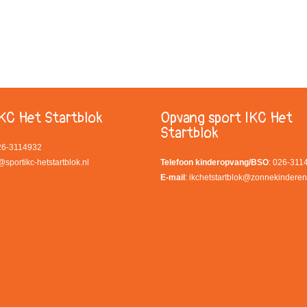
KC Het Startblok
Opvang sport IKC Het
Startblok
026-3114932
@sportikc-hetstartblok.nl
Telefoon kinderopvang/BSO
: 026-311
E-mail
:
ikchetstartblok@zonnekinderen