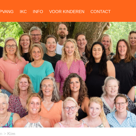
PVANG
IKC
INFO
VOOR KINDEREN
CONTACT
m
>
Kim