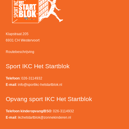
Klapstraat 205
6931 CH Westervoort
Routebeschrijving
Sport IKC Het Startblok
Telefoon
: 026-3114932
E-mail
:
info@sportikc-hetstartblok.nl
Opvang sport IKC Het Startblok
Telefoon kinderopvang/BSO
: 026-3114932
E-mail
:
ikchetstartblok@zonnekinderen.nl