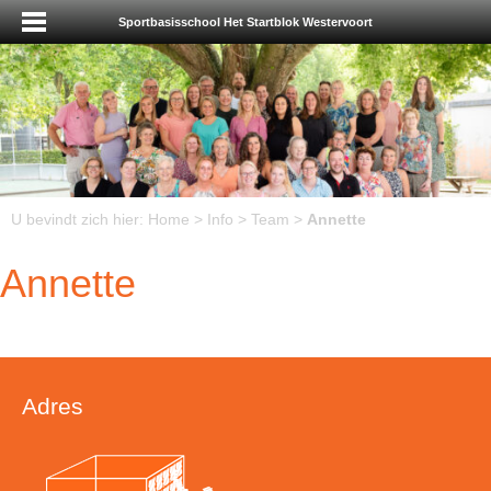
Sportbasisschool Het Startblok Westervoort
U bevindt zich hier:
Home
>
Info
>
Team
>
Annette
Annette
Adres