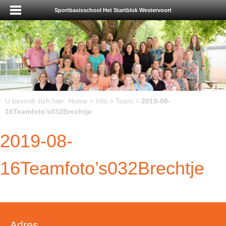
Sportbasisschool Het Startblok Westervoort
U bevindt zich hier:
Home
>
Info
>
Team
>
2019-08-
16Teamfoto’s032Brechtje
2019-08-
16Teamfoto’s032Brechtje
Adres