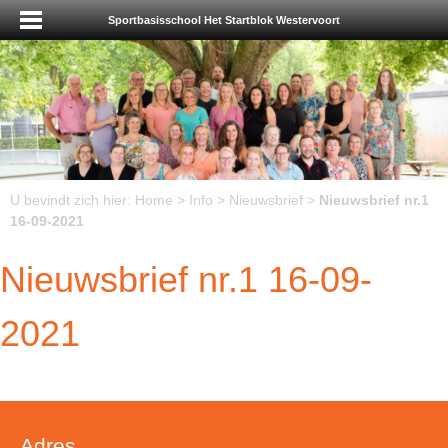
Sportbasisschool Het Startblok Westervoort
U bevindt zich hier:
Home
>
Info
>
Nieuwsbrief
>
Nieuwsbrief nr.1
16-09-2021
Nieuwsbrief nr.1 16-09-
2021
Adres