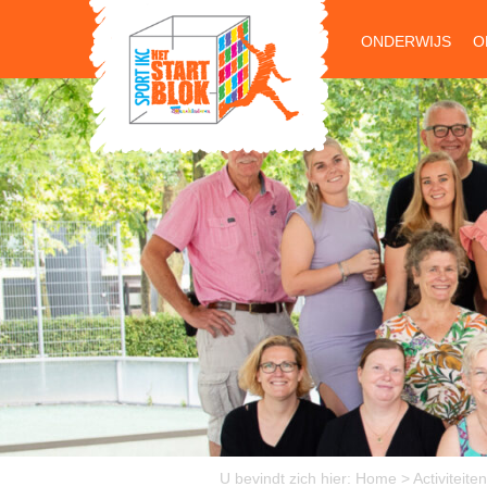
ONDERWIJS
O
U bevindt zich hier:
Home
>
Activiteiten