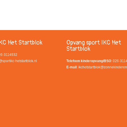
KC Het Startblok
Opvang sport IKC Het
Startblok
026-3114932
@sportikc-hetstartblok.nl
Telefoon kinderopvang/BSO
: 026-311
E-mail
:
ikchetstartblok@zonnekinderen