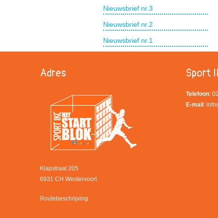
Nieuwsbrief nr.3
Nieuwsbrief nr.2
Nieuwsbrief nr.1
Adres
Sport I
Telefoon
: 
E-mail
:
info
Klapstraat 205
6931 CH Westervoort
Routebeschrijving