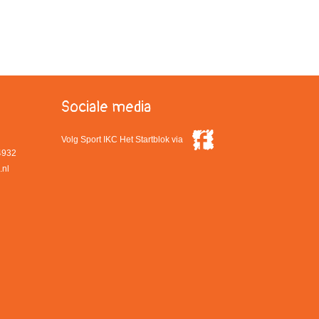
Sociale media
Volg Sport IKC Het Startblok via
4932
.nl