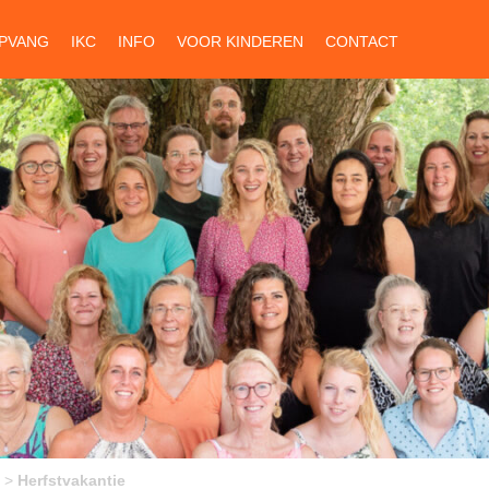
PVANG
IKC
INFO
VOOR KINDEREN
CONTACT
>
Herfstvakantie