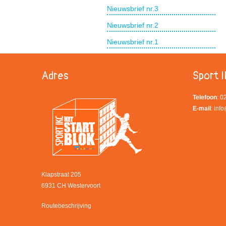
Nieuwsbrief nr.3
Nieuwsbrief nr.2
Nieuwsbrief nr.1
Adres
Sport I
Telefoon
: 
E-mail
:
info
Klapstraat 205
6931 CH Westervoort
Routebeschrijving