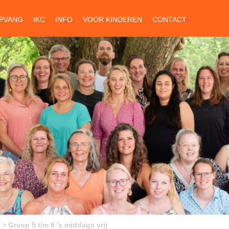
PVANG
IKC
INFO
VOOR KINDEREN
CONTACT
>
Groep 5 t/m 8 ’s middags vrij