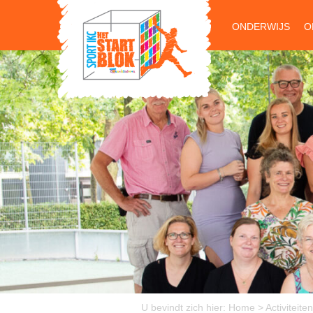
ONDERWIJS
O
U bevindt zich hier:
Home
>
Activiteiten