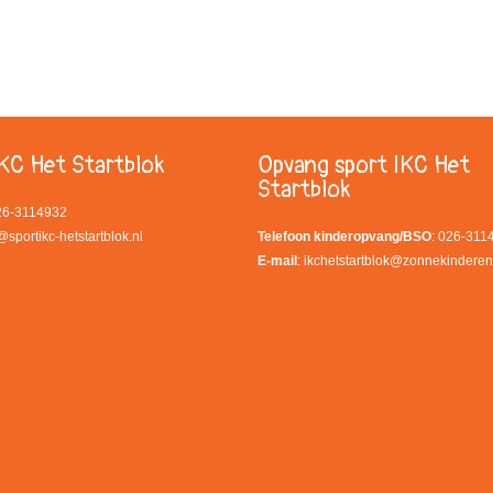
KC Het Startblok
Opvang sport IKC Het
Startblok
026-3114932
@sportikc-hetstartblok.nl
Telefoon kinderopvang/BSO
: 026-311
E-mail
:
ikchetstartblok@zonnekinderen