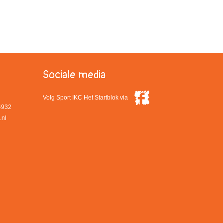
Sociale media
Volg Sport IKC Het Startblok via
4932
.nl