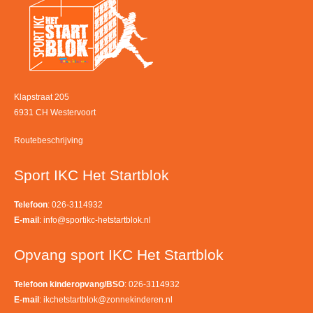
Klapstraat 205
6931 CH Westervoort
Routebeschrijving
Sport IKC Het Startblok
Telefoon
: 026-3114932
E-mail
:
info@sportikc-hetstartblok.nl
Opvang sport IKC Het Startblok
Telefoon kinderopvang/BSO
: 026-3114932
E-mail
:
ikchetstartblok@zonnekinderen.nl