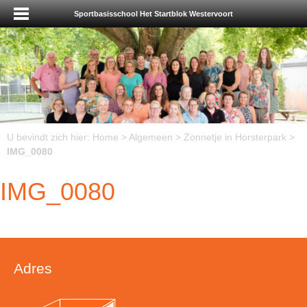
Sportbasisschool Het Startblok Westervoort
U bevindt zich hier:
Home
>
Algemeen
>
Zonnetje in Horsterpark
>
IMG_0080
IMG_0080
Adres