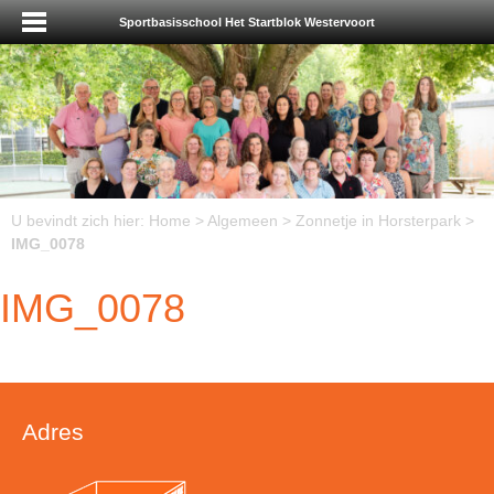
Sportbasisschool Het Startblok Westervoort
U bevindt zich hier:
Home
>
Algemeen
>
Zonnetje in Horsterpark
>
IMG_0078
IMG_0078
Adres