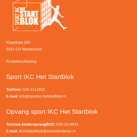
Klapstraat 205
6931 CH Westervoort
Routebeschrijving
Sport IKC Het Startblok
Telefoon
: 026-3114932
E-mail
:
info@sportikc-hetstartblok.nl
Opvang sport IKC Het Startblok
Telefoon kinderopvang/BSO
: 026-3114932
E-mail
:
ikchetstartblok@zonnekinderen.nl