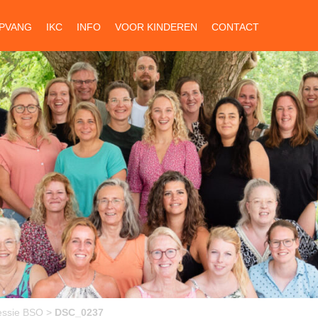
PVANG
IKC
INFO
VOOR KINDEREN
CONTACT
essie BSO
>
DSC_0237