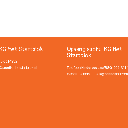
KC Het Startblok
Opvang sport IKC Het
Startblok
026-3114932
@sportikc-hetstartblok.nl
Telefoon kinderopvang/BSO
: 026-311
E-mail
:
ikchetstartblok@zonnekinderen