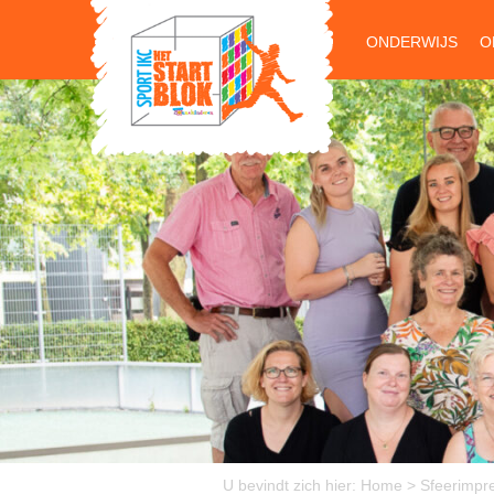
ONDERWIJS
O
U bevindt zich hier:
Home
>
Sfeerimpr