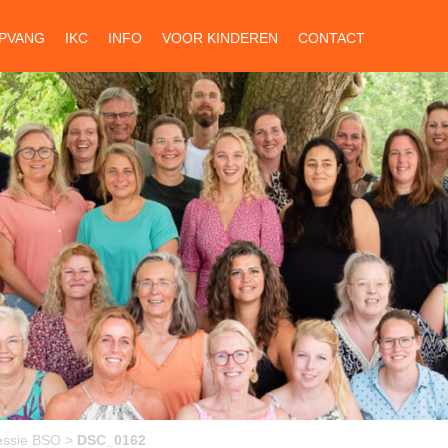
PVANG
IKC
INFO
VOOR KINDEREN
CONTACT
essie BSO
>
DSC_0162