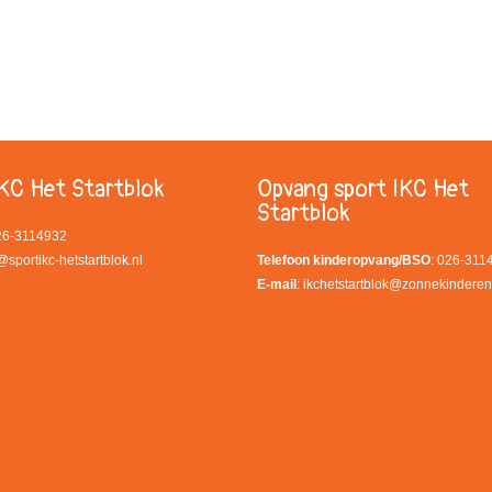
KC Het Startblok
Opvang sport IKC Het
Startblok
026-3114932
@sportikc-hetstartblok.nl
Telefoon kinderopvang/BSO
: 026-311
E-mail
:
ikchetstartblok@zonnekinderen