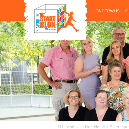
ONDERWIJS
O
U bevindt zich hier:
Home
>
Sfeerimpr