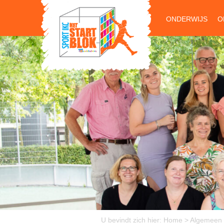
ONDERWIJS
O
U bevindt zich hier:
Home
>
Algemeen