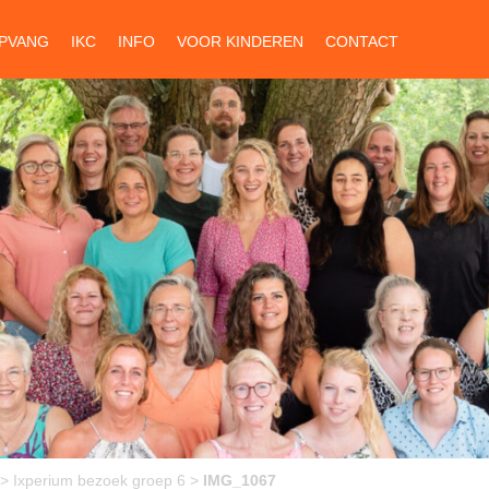
PVANG
IKC
INFO
VOOR KINDEREN
CONTACT
>
Ixperium bezoek groep 6
>
IMG_1067