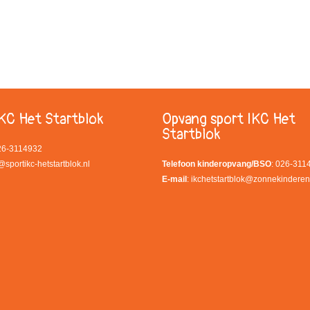
KC Het Startblok
Opvang sport IKC Het
Startblok
026-3114932
@sportikc-hetstartblok.nl
Telefoon kinderopvang/BSO
: 026-311
E-mail
:
ikchetstartblok@zonnekinderen