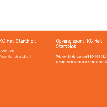
KC Het Startblok
Opvang sport IKC Het
Startblok
026-3114932
@sportikc-hetstartblok.nl
Telefoon kinderopvang/BSO
: 026-311
E-mail
:
ikchetstartblok@zonnekinderen