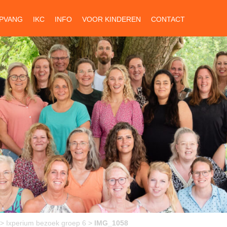
PVANG
IKC
INFO
VOOR KINDEREN
CONTACT
>
Ixperium bezoek groep 6
>
IMG_1058