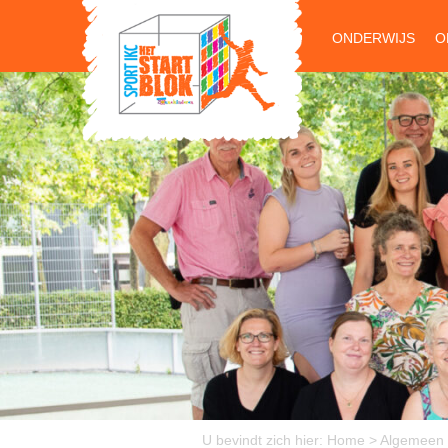
ONDERWIJS
O
U bevindt zich hier:
Home
>
Algemeen