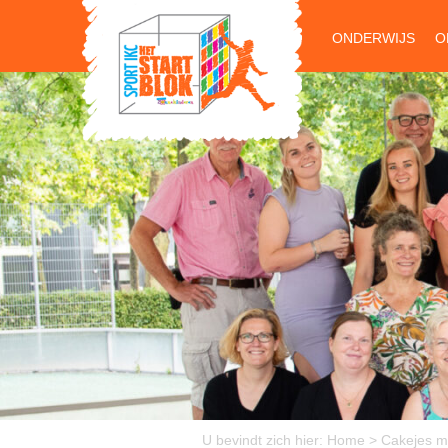
ONDERWIJS
O
U bevindt zich hier:
Home
>
Cakejes 