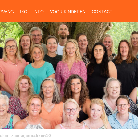
PVANG
IKC
INFO
VOOR KINDEREN
CONTACT
maken
>
cakejesbakken10