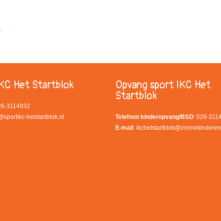
0
KC Het Startblok
Opvang sport IKC Het
Startblok
026-3114932
@sportikc-hetstartblok.nl
Telefoon kinderopvang/BSO
: 026-311
E-mail
:
ikchetstartblok@zonnekinderen