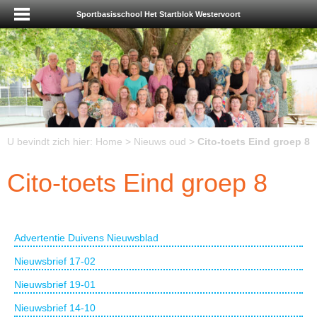
Sportbasisschool Het Startblok Westervoort
U bevindt zich hier:
Home
>
Nieuws oud
>
Cito-toets Eind groep 8
Cito-toets Eind groep 8
Advertentie Duivens Nieuwsblad
Nieuwsbrief 17-02
Nieuwsbrief 19-01
Nieuwsbrief 14-10