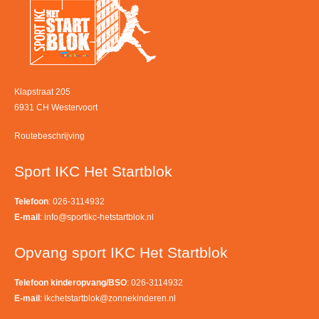
Klapstraat 205
6931 CH Westervoort
Routebeschrijving
Sport IKC Het Startblok
Telefoon
: 026-3114932
E-mail
:
info@sportikc-hetstartblok.nl
Opvang sport IKC Het Startblok
Telefoon kinderopvang/BSO
: 026-3114932
E-mail
:
ikchetstartblok@zonnekinderen.nl