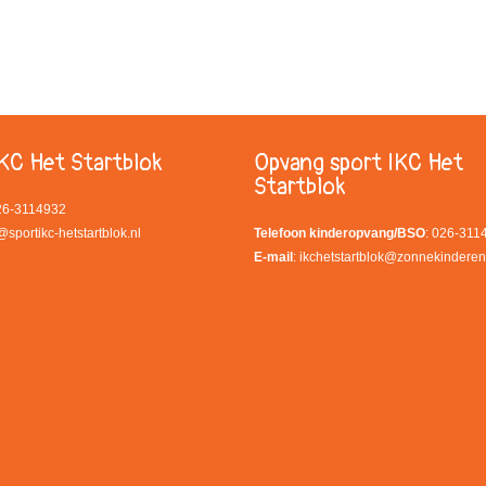
KC Het Startblok
Opvang sport IKC Het
Startblok
026-3114932
@sportikc-hetstartblok.nl
Telefoon kinderopvang/BSO
: 026-311
E-mail
:
ikchetstartblok@zonnekinderen