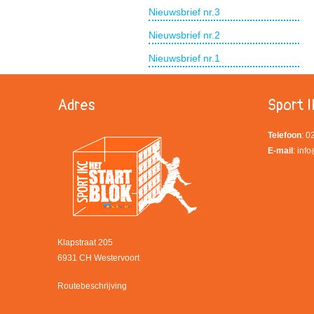
Nieuwsbrief nr.3
Nieuwsbrief nr.2
Nieuwsbrief nr.1
Adres
Sport I
Telefoon
: 
E-mail
:
info
Klapstraat 205
6931 CH Westervoort
Routebeschrijving