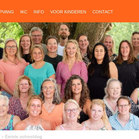
PVANG
IKC
INFO
VOOR KINDEREN
CONTACT
>
Eerste schooldag