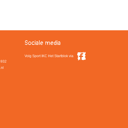
Sociale media
Volg Sport IKC Het Startblok via
4932
.nl