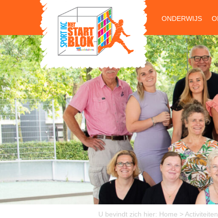
ONDERWIJS
O
U bevindt zich hier:
Home
>
Activiteiten