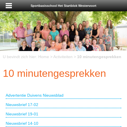
Sportbasisschool Het Startblok Westervoort
U bevindt zich hier:
Home
>
Activiteiten
>
10 minutengesprekken
10 minutengesprekken
Advertentie Duivens Nieuwsblad
Nieuwsbrief 17-02
Nieuwsbrief 19-01
Nieuwsbrief 14-10