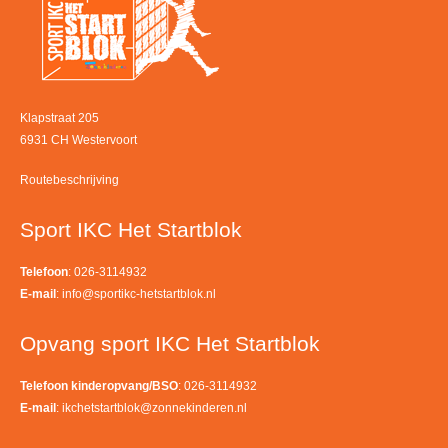
Klapstraat 205
6931 CH Westervoort
Routebeschrijving
Sport IKC Het Startblok
Telefoon
: 026-3114932
E-mail
:
info@sportikc-hetstartblok.nl
Opvang sport IKC Het Startblok
Telefoon kinderopvang/BSO
: 026-3114932
E-mail
:
ikchetstartblok@zonnekinderen.nl