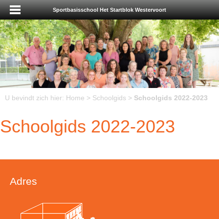
Sportbasisschool Het Startblok Westervoort
U bevindt zich hier:
Home
>
Schoolgids
>
Schoolgids 2022-2023
Schoolgids 2022-2023
Adres