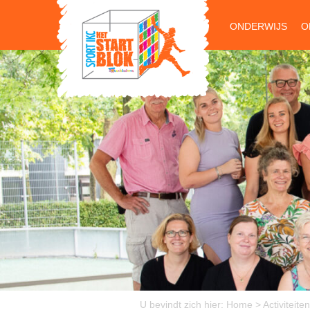
ONDERWIJS
O
U bevindt zich hier:
Home
>
Activiteiten