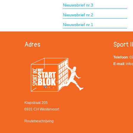
Nieuwsbrief nr.3
Nieuwsbrief nr.2
Nieuwsbrief nr.1
Adres
Sport I
Telefoon
: 
E-mail
:
info
Klapstraat 205
6931 CH Westervoort
Routebeschrijving