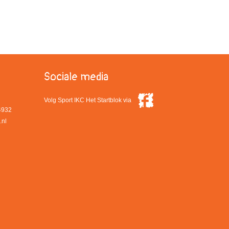
Sociale media
Volg Sport IKC Het Startblok via
4932
.nl