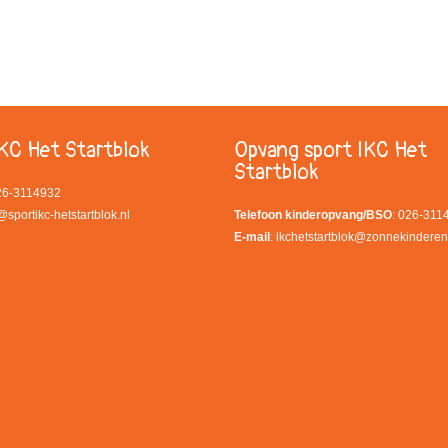
KC Het Startblok
Opvang sport IKC Het
Startblok
026-3114932
@sportikc-hetstartblok.nl
Telefoon kinderopvang/BSO
: 026-311
E-mail
:
ikchetstartblok@zonnekinderen