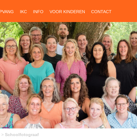
PVANG
IKC
INFO
VOOR KINDEREN
CONTACT
>
Schoolfotograaf