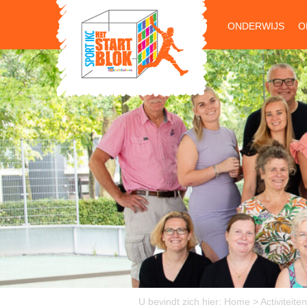
ONDERWIJS
O
U bevindt zich hier:
Home
>
Activiteiten