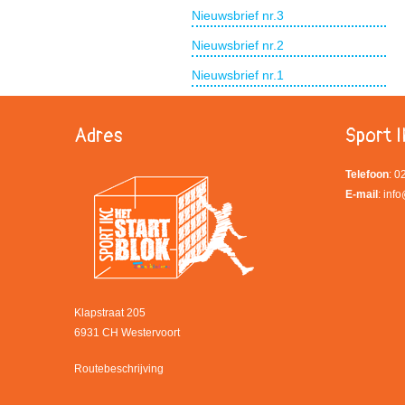
Nieuwsbrief nr.3
Nieuwsbrief nr.2
Nieuwsbrief nr.1
Adres
Sport I
Telefoon
: 
E-mail
:
info
Klapstraat 205
6931 CH Westervoort
Routebeschrijving