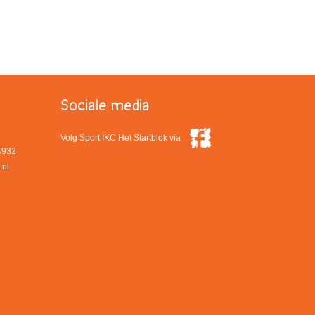
Sociale media
Volg Sport IKC Het Startblok via
4932
.nl