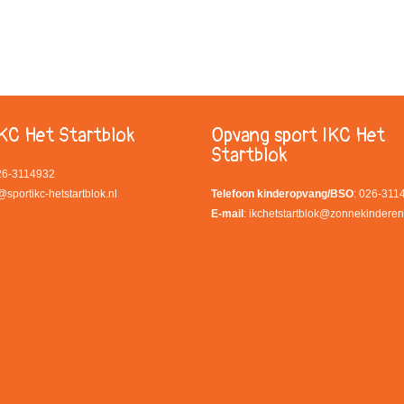
KC Het Startblok
Opvang sport IKC Het
Startblok
026-3114932
@sportikc-hetstartblok.nl
Telefoon kinderopvang/BSO
: 026-311
E-mail
:
ikchetstartblok@zonnekinderen