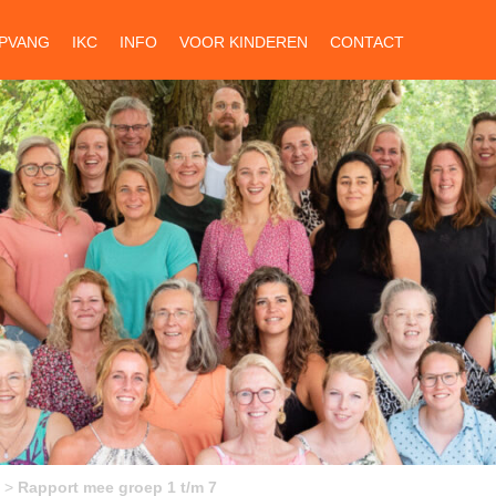
PVANG
IKC
INFO
VOOR KINDEREN
CONTACT
>
Rapport mee groep 1 t/m 7