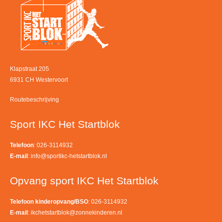
Klapstraat 205
6931 CH Westervoort
Routebeschrijving
Sport IKC Het Startblok
Telefoon
: 026-3114932
E-mail
:
info@sportikc-hetstartblok.nl
Opvang sport IKC Het Startblok
Telefoon kinderopvang/BSO
: 026-3114932
E-mail
:
ikchetstartblok@zonnekinderen.nl