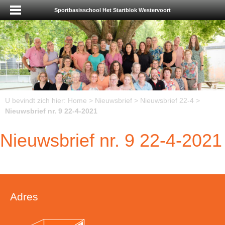
Sportbasisschool Het Startblok Westervoort
U bevindt zich hier:
Home
>
Nieuwsbrief
>
Nieuwsbrief 22-4
>
Nieuwsbrief nr. 9 22-4-2021
Nieuwsbrief nr. 9 22-4-2021
Adres