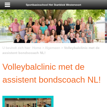
Sportbasisschool Het Startblok Westervoort
U bevindt zich hier:
Home
>
Algemeen
>
Volleybalclinic met de
assistent bondscoach NL!
Volleybalclinic met de
assistent bondscoach NL!