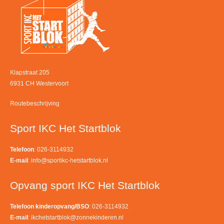
Klapstraat 205
6931 CH Westervoort
Routebeschrijving
Sport IKC Het Startblok
Telefoon
: 026-3114932
E-mail
:
info@sportikc-hetstartblok.nl
Opvang sport IKC Het Startblok
Telefoon kinderopvang/BSO
: 026-3114932
E-mail
:
ikchetstartblok@zonnekinderen.nl