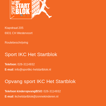
Klapstraat 205
6931 CH Westervoort
Routebeschrijving
Sport IKC Het Startblok
Telefoon
: 026-3114932
E-mail
:
info@sportikc-hetstartblok.nl
Opvang sport IKC Het Startblok
Telefoon kinderopvang/BSO
: 026-3114932
E-mail
:
ikchetstartblok@zonnekinderen.nl