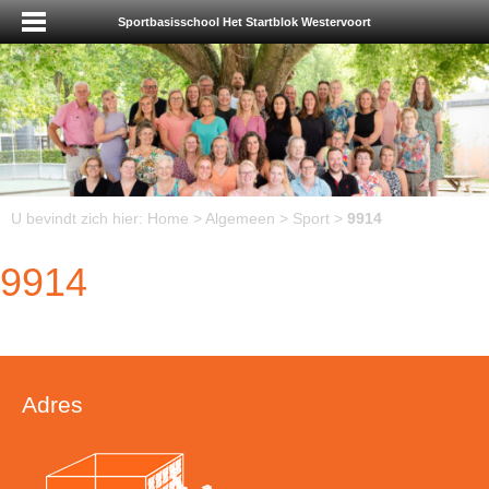
Sportbasisschool Het Startblok Westervoort
U bevindt zich hier:
Home
>
Algemeen
>
Sport
>
9914
9914
Adres