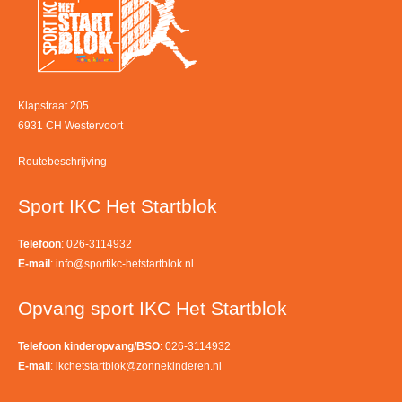
Klapstraat 205
6931 CH Westervoort
Routebeschrijving
Sport IKC Het Startblok
Telefoon
: 026-3114932
E-mail
:
info@sportikc-hetstartblok.nl
Opvang sport IKC Het Startblok
Telefoon kinderopvang/BSO
: 026-3114932
E-mail
:
ikchetstartblok@zonnekinderen.nl