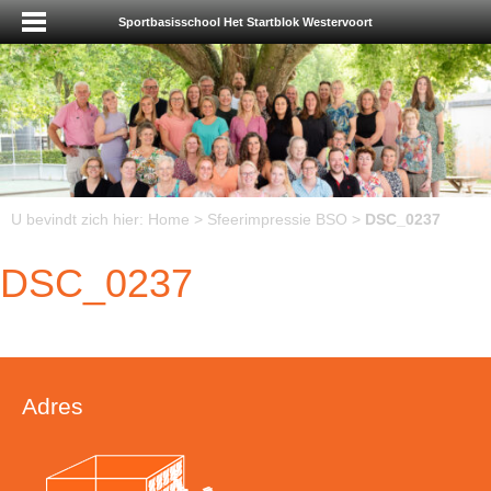
Sportbasisschool Het Startblok Westervoort
U bevindt zich hier:
Home
>
Sfeerimpressie BSO
>
DSC_0237
DSC_0237
Adres