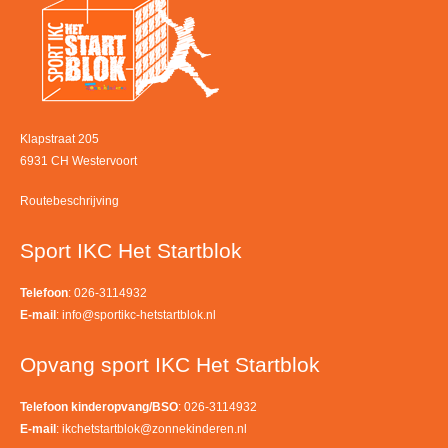
Klapstraat 205
6931 CH Westervoort
Routebeschrijving
Sport IKC Het Startblok
Telefoon
: 026-3114932
E-mail
:
info@sportikc-hetstartblok.nl
Opvang sport IKC Het Startblok
Telefoon kinderopvang/BSO
: 026-3114932
E-mail
:
ikchetstartblok@zonnekinderen.nl