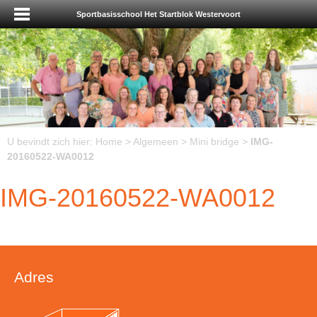
Sportbasisschool Het Startblok Westervoort
U bevindt zich hier:
Home
>
Algemeen
>
Mini bridge
>
IMG-
20160522-WA0012
IMG-20160522-WA0012
Adres