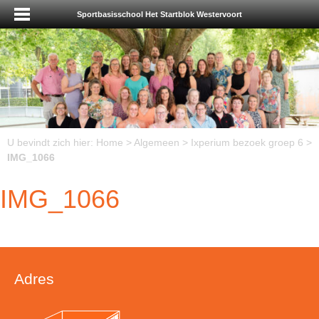
Sportbasisschool Het Startblok Westervoort
U bevindt zich hier:
Home
>
Algemeen
>
Ixperium bezoek groep 6
>
IMG_1066
IMG_1066
Adres