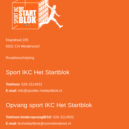
Klapstraat 205
6931 CH Westervoort
Routebeschrijving
Sport IKC Het Startblok
Telefoon
: 026-3114932
E-mail
:
info@sportikc-hetstartblok.nl
Opvang sport IKC Het Startblok
Telefoon kinderopvang/BSO
: 026-3114932
E-mail
:
ikchetstartblok@zonnekinderen.nl