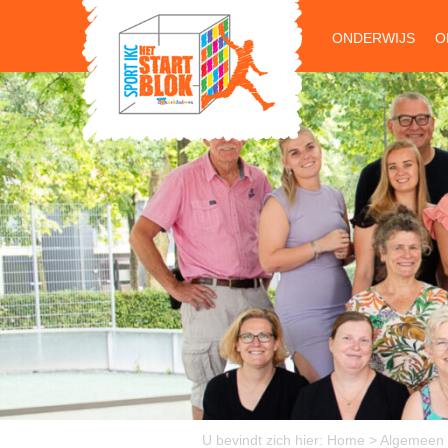
ONDERWIJS
O
U bevindt zich hier:
Home
>
Algemeen