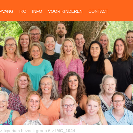
PVANG
IKC
INFO
VOOR KINDEREN
CONTACT
>
Ixperium bezoek groep 6
>
IMG_1044