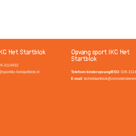
KC Het Startblok
Opvang sport IKC Het
Startblok
026-3114932
@sportikc-hetstartblok.nl
Telefoon kinderopvang/BSO
: 026-311
E-mail
:
ikchetstartblok@zonnekinderen