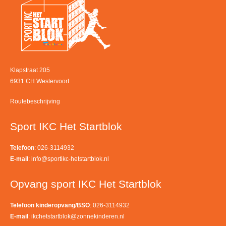
Klapstraat 205
6931 CH Westervoort
Routebeschrijving
Sport IKC Het Startblok
Telefoon
: 026-3114932
E-mail
:
info@sportikc-hetstartblok.nl
Opvang sport IKC Het Startblok
Telefoon kinderopvang/BSO
: 026-3114932
E-mail
:
ikchetstartblok@zonnekinderen.nl