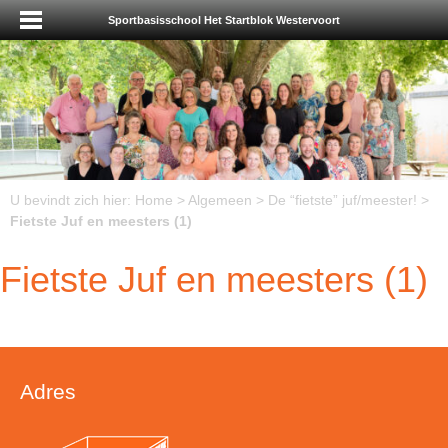
Sportbasisschool Het Startblok Westervoort
U bevindt zich hier:
Home
>
Algemeen
>
De “fietste” juf/meester!
>
Fietste Juf en meesters (1)
Fietste Juf en meesters (1)
Adres