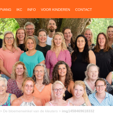
PVANG
IKC
INFO
VOOR KINDEREN
CONTACT
>
De bloemenwinkel van de kleuters
>
img1458469618332