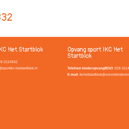
332
KC Het Startblok
Opvang sport IKC Het
Startblok
026-3114932
@sportikc-hetstartblok.nl
Telefoon kinderopvang/BSO
: 026-311
E-mail
:
ikchetstartblok@zonnekinderen