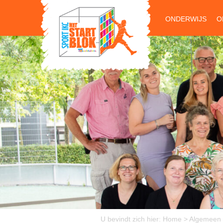
ONDERWIJS
O
U bevindt zich hier:
Home
>
Algemeen