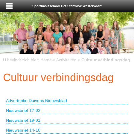
Sportbasisschool Het Startblok Westervoort
U bevindt zich hier:
Home
>
Activiteiten
>
Cultuur verbindingsdag
Cultuur verbindingsdag
Advertentie Duivens Nieuwsblad
Nieuwsbrief 17-02
Nieuwsbrief 19-01
Nieuwsbrief 14-10