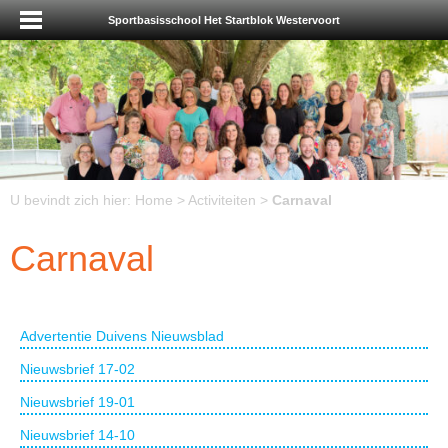
Sportbasisschool Het Startblok Westervoort
U bevindt zich hier:
Home
>
Activiteiten
>
Carnaval
Carnaval
Advertentie Duivens Nieuwsblad
Nieuwsbrief 17-02
Nieuwsbrief 19-01
Nieuwsbrief 14-10